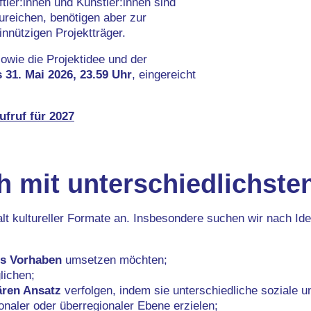
tler:innen und Künstler:innen sind
zureichen, benötigen aber zur
nnützigen Projektträger.
owie die Projektidee und der
 31. Mai 2026, 23.59 Uhr
, eingereicht
ufruf für 2027
ch mit unterschiedlichst
alt kultureller Formate an. Insbesondere suchen wir nach Ide
es Vorhaben
umsetzen möchten;
ichen;
ären Ansatz
verfolgen, indem sie unterschiedliche soziale u
ionaler oder überregionaler Ebene erzielen;