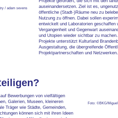
Projekte gefördert, die sich mit den la
auseinandersetzen. Ziel ist es, ungenut
try / adam sevens
öffentliche (Stadt-)Räume neu zu belebe
Nutzung zu öffnen. Dabei sollen experim
entwickelt und Laboratorien geschaffen
Vergangenheit und Gegenwart auseinand
und Utopien wieder sichtbar zu machen. 
Projekte unterstützt Kulturland Brandenb
Ausgestaltung, die übergreifende Öffentl
Projektpartnerschaften und Netzwerken.
eiligen?
 auf Bewerbungen von vielfältigen
en, Galerien, Museen, kleineren
Foto: ©BKG/Miguel
le Träger wie Städte, Gemeinden,
chtungen können sich mit ihren Ideen