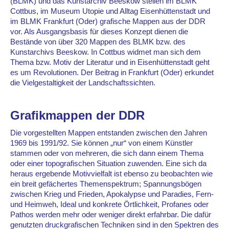
(BLMK) und das Kunstarchiv Beeskow stellen im BLMK
Cottbus, im Museum Utopie und Alltag Eisenhüttenstadt und
im BLMK Frankfurt (Oder) grafische Mappen aus der DDR
vor. Als Ausgangsbasis für dieses Konzept dienen die
Bestände von über 320 Mappen des BLMK bzw. des
Kunstarchivs Beeskow. In Cottbus widmet man sich dem
Thema bzw. Motiv der Literatur und in Eisenhüttenstadt geht
es um Revolutionen. Der Beitrag in Frankfurt (Oder) erkundet
die Vielgestaltigkeit der Landschaftssichten.
Grafikmappen der DDR
Die vorgestellten Mappen entstanden zwischen den Jahren
1969 bis 1991/92. Sie können „nur“ von einem Künstler
stammen oder von mehreren, die sich dann einem Thema
oder einer topografischen Situation zuwenden. Eine sich da
heraus ergebende Motivvielfalt ist ebenso zu beobachten wie
ein breit gefächertes Themenspektrum; Spannungsbögen
zwischen Krieg und Frieden, Apokalypse und Paradies, Fern-
und Heimweh, Ideal und konkrete Örtlichkeit, Profanes oder
Pathos werden mehr oder weniger direkt erfahrbar. Die dafür
genutzten druckgrafischen Techniken sind in den Spektren des